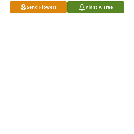
Send Flowers
Plant A Tree
A Memorial Tree was planted for Modesta Gonzalez

We are deeply sorry for your loss ~ the staff at Neal 
Funeral Home
Jan 29, 2022
Visits: 17
This site is protected by reCAPTCHA and the
Google
Privacy Policy
and
Terms of Service
apply.
Service map data ©
OpenStreetMap
contributors